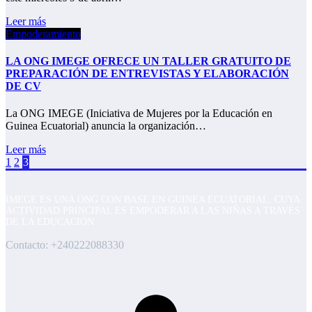
Leer más
Empoderamiento
LA ONG IMEGE OFRECE UN TALLER GRATUITO DE
PREPARACIÓN DE ENTREVISTAS Y ELABORACIÓN
DE CV
La ONG IMEGE (Iniciativa de Mujeres por la Educación en
Guinea Ecuatorial) anuncia la organización…
Leer más
Paginación
1
2
3
de
entradas
IMEGE ES UNA ONG CON BASE EN GUINEA ECUATORIAL, CUYA
ACTIVIDAD PRINCIPAL ES EMPODERAR A LAS NIÑAS A TRAVÉS
DE LA EDUCACIÓN
Contacto: +240222088330