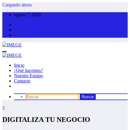
Saltar
Cargando ahora
al
agosto 7, 2026
contenido
Inicio
¿Qué hacemos?
Nuestro Equipo
Contacto
×
DIGITALIZA TU NEGOCIO