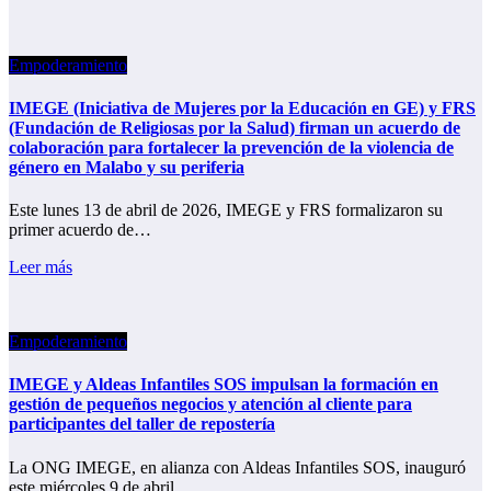
Empoderamiento
IMEGE (Iniciativa de Mujeres por la Educación en GE) y FRS
(Fundación de Religiosas por la Salud) firman un acuerdo de
colaboración para fortalecer la prevención de la violencia de
género en Malabo y su periferia
Este lunes 13 de abril de 2026, IMEGE y FRS formalizaron su
primer acuerdo de…
Leer más
Empoderamiento
IMEGE y Aldeas Infantiles SOS impulsan la formación en
gestión de pequeños negocios y atención al cliente para
participantes del taller de repostería
La ONG IMEGE, en alianza con Aldeas Infantiles SOS, inauguró
este miércoles 9 de abril…