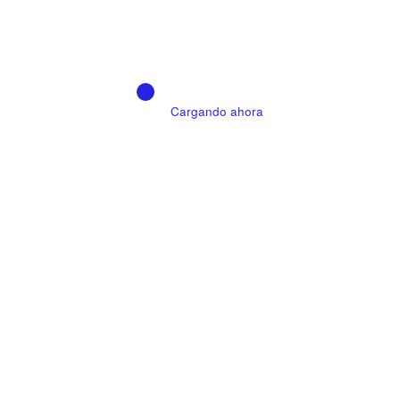
MEGE LANZA UNA GRAN CONVOCATORIA
DE BECASMalabo, julio 2026.
Cargando ahora
Agosto 4, 2026
“IMEGE inaugura la I Feria Educativa
Internacional en Guinea Ecuatorial”