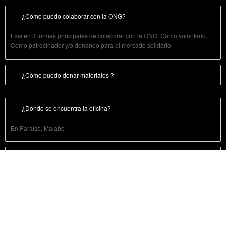
¿Cómo puedo colaborar con la ONG?
Existen 3 formas principales de colaborar con la ONG: Como voluntario,
Como patrocinador y/o donando para el mercado solidario
¿Cómo puedo donar materiales ?
¿Dónde se encuentra la oficina?
En Paraíso, Malabo
¿Como ser voluntario durante un evento de la ONG?
Empoderamiento
Iconos de la educación en GE