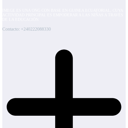
de
entradas
IMEGE ES UNA ONG CON BASE EN GUINEA ECUATORIAL, CUYA
ACTIVIDAD PRINCIPAL ES EMPODERAR A LAS NIÑAS A TRAVÉS
DE LA EDUCACIÓN
Contacto: +240222088330