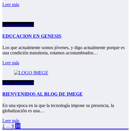
Leer más
Empoderamiento
EDUCACION EN GENESIS
Los que actualmente somos jóvenes, y digo actualmente porque es
una condición transitoria, estamos acostumbrados…
Leer más
Empoderamiento
BIENVENIDOS AL BLOG DE IMEGE
En una epoca en la que la tecnología impone su presencia, la
globalización es una…
Leer más
Paginación
1
…
9
10