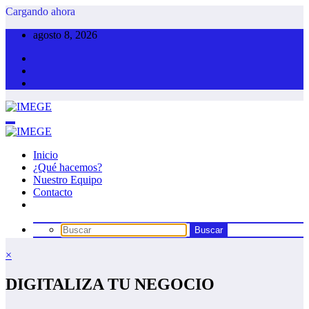
Saltar
Cargando ahora
al
agosto 8, 2026
contenido
Inicio
¿Qué hacemos?
Nuestro Equipo
Contacto
×
DIGITALIZA TU NEGOCIO