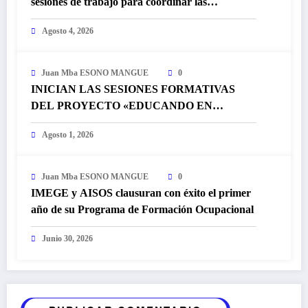
sesiones de trabajo para coordinar las
actividades conmemorativas del Día
Agosto 4, 2026
Internacional de la Juventud
Juan Mba ESONO MANGUE
0
INICIAN LAS SESIONES FORMATIVAS
DEL PROYECTO «EDUCANDO EN
FEMENINO» DE LA ONG IMEGE
Agosto 1, 2026
Juan Mba ESONO MANGUE
0
IMEGE y AISOS clausuran con éxito el primer
año de su Programa de Formación Ocupacional
Junio 30, 2026