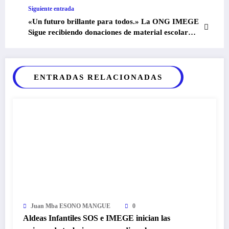
«LA EDUCACION IMPORTA» para el curso
Siguiente entrada
escolar 2023/24.
«Un futuro brillante para todos.» La ONG IMEGE
Sigue recibiendo donaciones de material escolar
para niños de familias desfavorecidas
ENTRADAS RELACIONADAS
Juan Mba ESONO MANGUE
0
Aldeas Infantiles SOS e IMEGE inician las