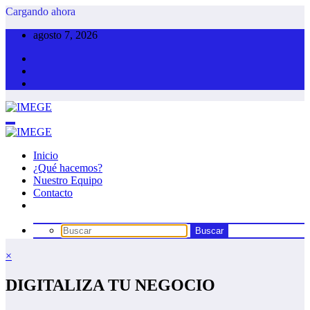
Saltar
Cargando ahora
al
agosto 7, 2026
contenido
Inicio
¿Qué hacemos?
Nuestro Equipo
Contacto
×
DIGITALIZA TU NEGOCIO