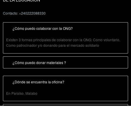
Contacto: +240222088330
¿Cómo puedo colaborar con la ONG?
Existen 3 formas principales de colaborar con la ONG: Como voluntario,
Como patrocinador y/o donando para el mercado solidario
¿Cómo puedo donar materiales ?
¿Dónde se encuentra la oficina?
En Paraíso, Malabo
¿Como ser voluntario durante un evento de la ONG?
Empoderamiento