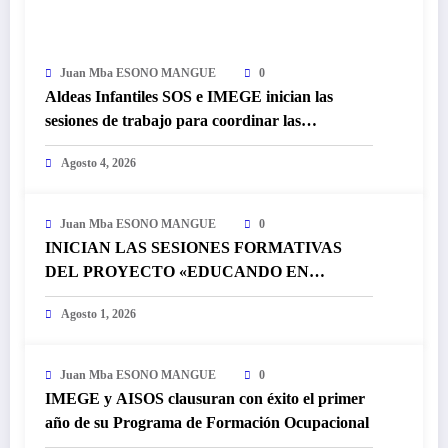
Juan Mba ESONO MANGUE
0
Aldeas Infantiles SOS e IMEGE inician las
sesiones de trabajo para coordinar las
actividades conmemorativas del Día
Agosto 4, 2026
Internacional de la Juventud
Juan Mba ESONO MANGUE
0
INICIAN LAS SESIONES FORMATIVAS
DEL PROYECTO «EDUCANDO EN
FEMENINO» DE LA ONG IMEGE
Agosto 1, 2026
Juan Mba ESONO MANGUE
0
IMEGE y AISOS clausuran con éxito el primer
año de su Programa de Formación Ocupacional