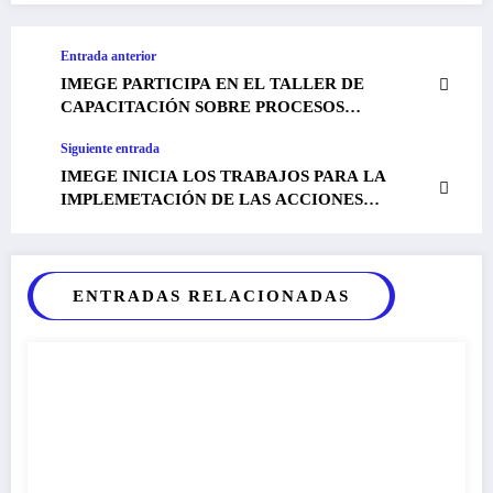
Entrada anterior
IMEGE PARTICIPA EN EL TALLER DE
CAPACITACIÓN SOBRE PROCESOS
FINANCIEROS IMPARTIDO EN LA SEDE DE
Siguiente entrada
SOS EN MALABO.
IMEGE INICIA LOS TRABAJOS PARA LA
IMPLEMETACIÓN DE LAS ACCIONES
FINALISTAS DEL PROGRMA VÍA EN LOS
COLEGIOS SAN JUAN Y MELFISA II.
ENTRADAS RELACIONADAS